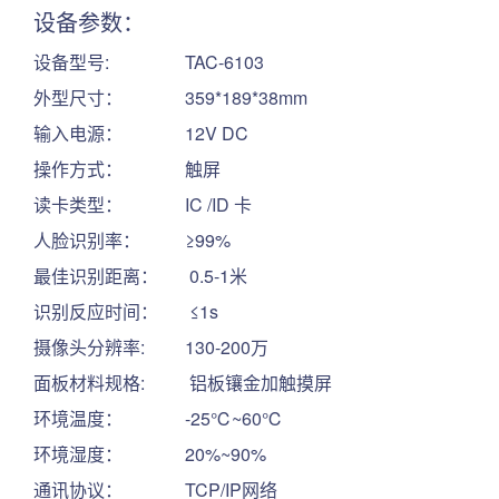
设备参数：
设备型号: TAC-6103
外型尺寸： 359*189*38mm
输入电源： 12V DC
操作方式： 触屏
读卡类型： IC /ID 卡
人脸识别率： ≥99%
最佳识别距离： 0.5-1米
识别反应时间： ≤1s
摄像头分辨率: 130-200万
面板材料规格: 铝板镶金加触摸屏
环境温度： -25℃~60℃
环境湿度： 20%~90%
通讯协议： TCP/IP网络